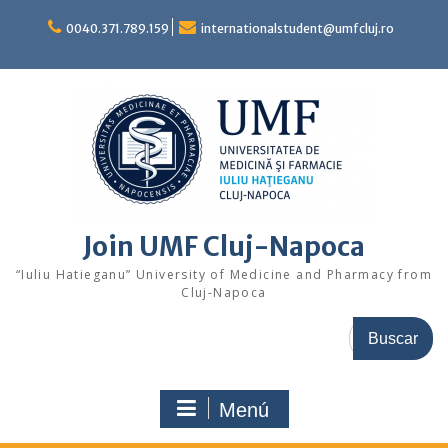
Saltar
al
0040.371.789.159
internationalstudent@umfcluj.ro
contenido
Join UMF Cluj-Napoca
“Iuliu Hatieganu” University of Medicine and Pharmacy from
Cluj-Napoca
Buscar:
Menú