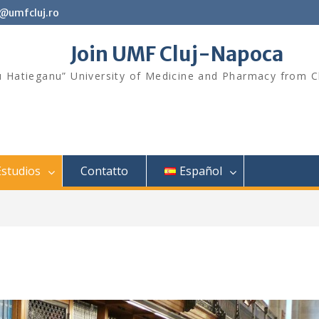
t@umfcluj.ro
Join UMF Cluj-Napoca
iu Hatieganu” University of Medicine and Pharmacy from 
Estudios
Contatto
Español