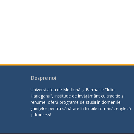
Despre noi
Universitatea de Medicină și Farmacie "Iuliu
Hațieganu", instituție de învățământ cu tradiție și
renume, oferă programe de studii în domeniile
științelor pentru sănătate în limbile română, engleză
și franceză.