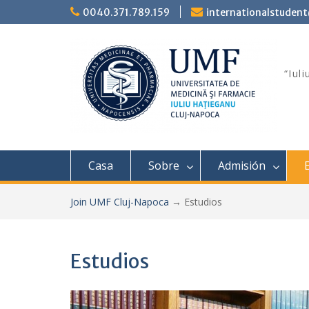
Saltar
0040.371.789.159
internationalstuden
al
contenido
“Iul
Casa
Sobre
Admisión
Join UMF Cluj-Napoca
→
Estudios
Estudios