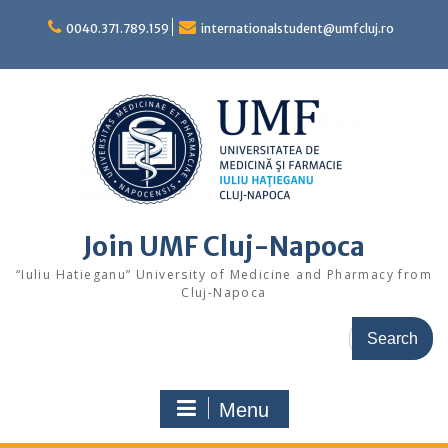
Skip
to
0040.371.789.159
internationalstudent@umfcluj.ro
content
Join UMF Cluj-Napoca
“Iuliu Hatieganu” University of Medicine and Pharmacy from
Cluj-Napoca
Search
for:
Menu