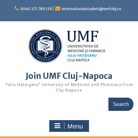
Skip
to
0040.371.789.159
internationalstudent@umfcluj.ro
content
Join UMF Cluj-Napoca
“Iuliu Hatieganu” University of Medicine and Pharmacy from
Cluj-Napoca
Search
for:
Menu