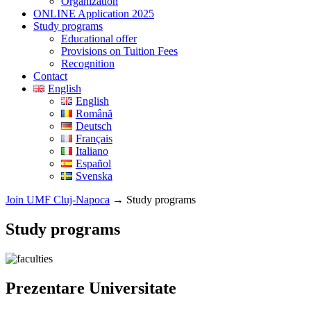
Organization
ONLINE Application 2025
Study programs
Educational offer
Provisions on Tuition Fees
Recognition
Contact
English
English
Română
Deutsch
Français
Italiano
Español
Svenska
Join UMF Cluj-Napoca
→
Study programs
Study programs
Prezentare Universitate