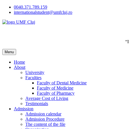
Skip
0040.371.789.159
to
internationalstudent@umfcluj.ro
content
“
Menu
Home
About
University
Faculties
Faculty of Dental Medicine
Faculty of Medicine
Faculty of Pharmacy
Average Cost of Living
Testimonials
Admission
Admission calendar
Admission Procedure
The content of the file