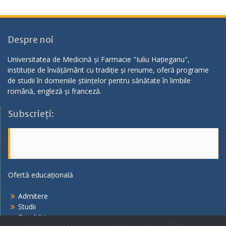
Despre noi
Universitatea de Medicină și Farmacie "Iuliu Hațieganu",
instituție de învățământ cu tradiție și renume, oferă programe
de studii în domeniile științelor pentru sănătate în limbile
română, engleză și franceză.
Subscrieți:
UMF Iuliu Hațieganu Cluj-Napoca
Ofertă educațională
Admitere
Studii
Facultăți