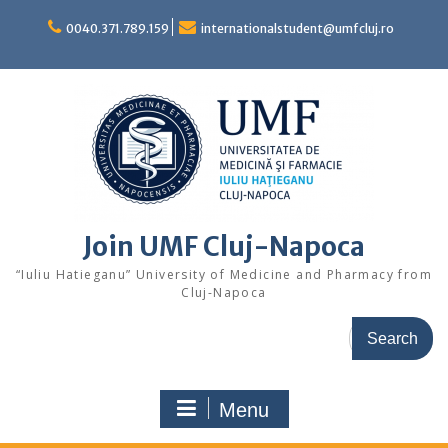
Skip
to
0040.371.789.159
internationalstudent@umfcluj.ro
content
Join UMF Cluj-Napoca
“Iuliu Hatieganu” University of Medicine and Pharmacy from
Cluj-Napoca
Search
for:
Menu