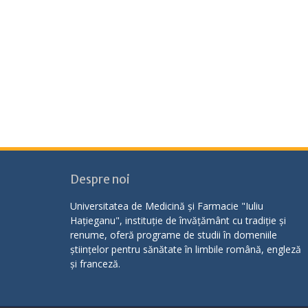
Despre noi
Universitatea de Medicină și Farmacie "Iuliu
Hațieganu", instituție de învățământ cu tradiție și
renume, oferă programe de studii în domeniile
științelor pentru sănătate în limbile română, engleză
și franceză.