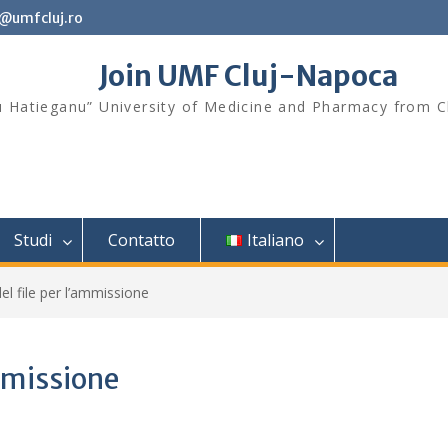
t@umfcluj.ro
Join UMF Cluj-Napoca
iu Hatieganu” University of Medicine and Pharmacy from 
Studi
Contatto
Italiano
l file per l’ammissione
mmissione