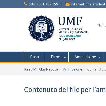
Skip
0040.371.789.159
internationalstuden
to
content
“Iul
Casa
Di noi
Ammissione
Join UMF Cluj-Napoca
→
Ammissione
→
Contenuto de
Contenuto del file per l’a