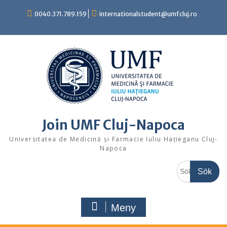
Hoppa
0040.371.789.159
internationalstudent@umfcluj.ro
till
innehåll
Join UMF Cluj-Napoca
Universitatea de Medicină și Farmacie Iuliu Hațieganu Cluj-
Napoca
Sök
efter:
Meny