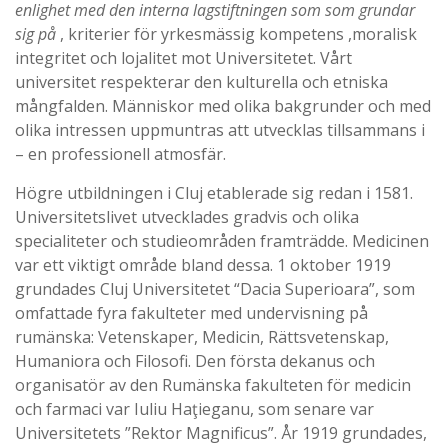
enlighet med den interna lagstiftningen som som grundar
sig på
, kriterier för yrkesmässig kompetens ,moralisk
integritet och lojalitet mot Universitetet. Vårt
universitet respekterar den kulturella och etniska
mångfalden. Människor med olika bakgrunder och med
olika intressen uppmuntras att utvecklas tillsammans i
– en professionell atmosfär.
Högre utbildningen i Cluj etablerade sig redan i 1581.
Universitetslivet utvecklades gradvis och olika
specialiteter och studieområden framträdde. Medicinen
var ett viktigt område bland dessa. 1 oktober 1919
grundades Cluj Universitetet “Dacia Superioara”, som
omfattade fyra fakulteter med undervisning på
rumänska: Vetenskaper, Medicin, Rättsvetenskap,
Humaniora och Filosofi. Den första dekanus och
organisatör av den Rumänska fakulteten för medicin
och farmaci var Iuliu Haţieganu, som senare var
Universitetets ”Rektor Magnificus”. År 1919 grundades,