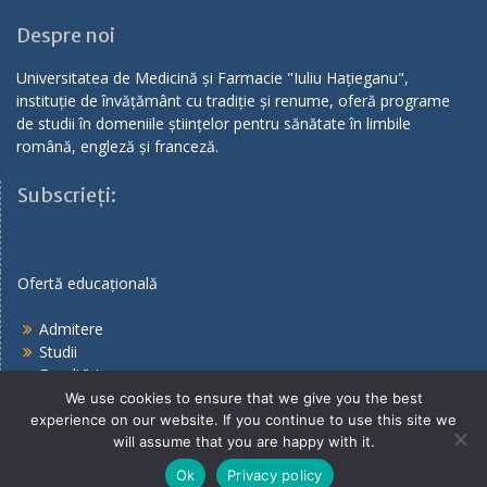
Despre noi
Universitatea de Medicină și Farmacie "Iuliu Hațieganu",
instituție de învățământ cu tradiție și renume, oferă programe
de studii în domeniile științelor pentru sănătate în limbile
română, engleză și franceză.
Subscrieți:
Ofertă educațională
Admitere
Studii
Facultăți
We use cookies to ensure that we give you the best
experience on our website. If you continue to use this site we
will assume that you are happy with it.
Copyright © 2023 by UMF Cluj-Napoca. All rights reserved.
Ok
Privacy policy