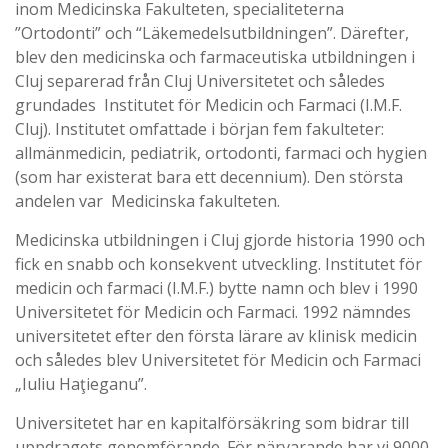
inom Medicinska Fakulteten, specialiteterna
”Ortodonti” och “Läkemedelsutbildningen”. Därefter,
blev den medicinska och farmaceutiska utbildningen i
Cluj separerad från Cluj Universitetet och således
grundades Institutet för Medicin och Farmaci (I.M.F.
Cluj). Institutet omfattade i början fem fakulteter:
allmänmedicin, pediatrik, ortodonti, farmaci och hygien
(som har existerat bara ett decennium). Den största
andelen var Medicinska fakulteten.
Medicinska utbildningen i Cluj gjorde historia 1990 och
fick en snabb och konsekvent utveckling. Institutet för
medicin och farmaci (I.M.F.) bytte namn och blev i 1990
Universitetet för Medicin och Farmaci. 1992 nämndes
universitetet efter den första lärare av klinisk medicin
och således blev Universitetet för Medicin och Farmaci
„Iuliu Haţieganu”.
Universitetet har en kapitalförsäkring som bidrar till
uppdragets genomförande. För närvarande har vi 9000