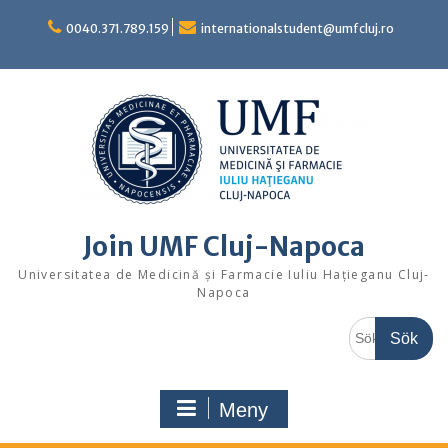
Hoppa
till
0040.371.789.159
internationalstudent@umfcluj.ro
innehåll
Join UMF Cluj-Napoca
Universitatea de Medicină și Farmacie Iuliu Hațieganu Cluj-
Napoca
Sök
efter:
Meny