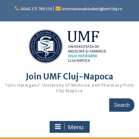
Skip
to
0040.371.789.159
internationalstudent@umfcluj.ro
content
Join UMF Cluj-Napoca
“Iuliu Hatieganu” University of Medicine and Pharmacy from
Cluj-Napoca
Search
for:
Menu