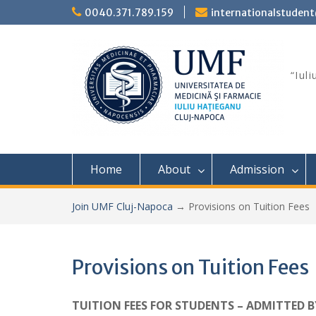
Skip
0040.371.789.159
internationalstuden
to
content
“Iul
Home
About
Admission
Join UMF Cluj-Napoca
→
Provisions on Tuition Fees
Provisions on Tuition Fees
TUITION FEES FOR STUDENTS – ADMITTED