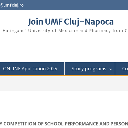
t@umfcluj.ro
Join UMF Cluj-Napoca
iu Hatieganu” University of Medicine and Pharmacy from 
ONLINE Application 2025
Study programs
Co
 BY COMPETITION OF SCHOOL PERFORMANCE AND PERSO