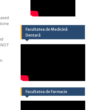
based
icine
Facultatea de Medicină
Dentară
nd
s NOT
in
Facultatea de Farmacie