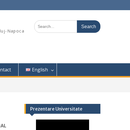
Search
for:
Cluj-Napoca
ntact
English
Prezentare Universitate
NAL