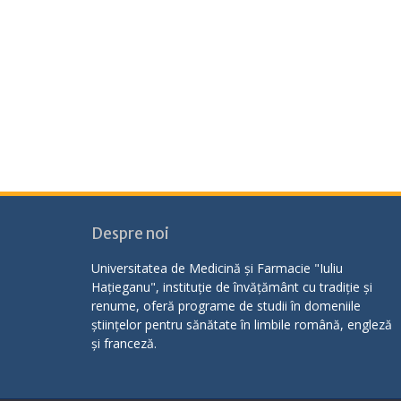
Despre noi
Universitatea de Medicină și Farmacie "Iuliu
Hațieganu", instituție de învățământ cu tradiție și
renume, oferă programe de studii în domeniile
științelor pentru sănătate în limbile română, engleză
și franceză.